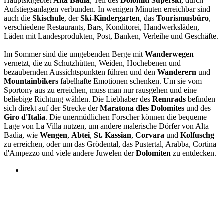
Hauptskigebiet
Alta Badia
, Teil des
Dolomiti Superski
, durch
Aufstiegsanlagen verbunden. In wenigen Minuten erreichbar sind
auch die
Skischule
, der
Ski-Kindergarten
, das
Tourismusbüro
,
verschiedene Restaurants, Bars, Konditorei, Handwerksläden,
Läden mit Landesprodukten, Post, Banken, Verleihe und Geschäfte.
Im Sommer sind die umgebenden Berge mit
Wanderwegen
vernetzt, die zu Schutzhütten, Weiden, Hochebenen und
bezaubernden Aussichtspunkten führen und den
Wanderern
und
Mountainbikers
fabelhafte Emotionen schenken. Um sie vom
Sportony aus zu erreichen, muss man nur rausgehen und eine
beliebige Richtung wählen. Die Liebhaber des
Rennrads
befinden
sich direkt auf der Strecke der
Maratona dles Dolomites
und des
Giro d'Italia
. Die unermüdlichen Forscher können die bequeme
Lage von La Villa nutzen, um andere malerische Dörfer von Alta
Badia, wie
Wengen
,
Abtei
,
St. Kassian
,
Corvara
und
Kolfuschg
zu erreichen, oder um das Grödental, das Pustertal, Arabba, Cortina
d'Ampezzo und viele andere Juwelen der
Dolomiten
zu entdecken.