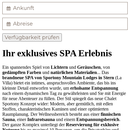
Verfügbarkeit prüfen
Ihr exklusives SPA Erlebnis
Ein spannendes Spiel von
Lichtern
und
Geräuschen
, von
gedämpften Farben
und
natürlichen Materialien
... Das
brandneue SPA von Sportony Mountain Lodges in Stern
(La
Villa) bietet ein intimes, anspruchsvolles Ambiente, das bis ins
kleinste Detail entworfen wurde, um
erholsame Entspannung
nach einem dynamischen Tag zu gewährleisten und Sie mit Energie
für neue Abenteuer zu füllen. Der Stil spiegelt das neue Chalet
Sportony Konzept wider: Modern, aber gemütlich, mit edlen
Stoffen, charakteristischen Kaminen und einer optimierten
Raumplanung. Der Wellnessbereich besteht aus einer
finnischen
Sauna
, einer
Infrarotsauna
und einem
Entspannungsbereich
.
Der ganze Komplex unterliegt der
Reservierung für exklusive
Nutzung
bis zu maximal 10 Personen, um die Privatsphäre und