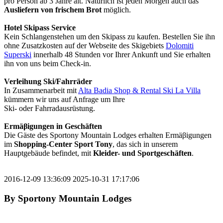
pro Person ab 3 Jahre alt. Natürlich ist jeden Morgen auch das
Ausliefern von frischem Brot
möglich.
Hotel Skipass Service
Kein Schlangenstehen um den Skipass zu kaufen. Bestellen Sie ihn
ohne Zusatzkosten auf der Webseite des Skigebiets
Dolomiti
Superski
innerhalb 48 Stunden vor Ihrer Ankunft und Sie erhalten
ihn von uns beim Check-in.
Verleihung Ski/Fahrräder
In Zusammenarbeit mit
Alta Badia Shop & Rental Ski La Villa
kümmern wir uns auf Anfrage um Ihre
Ski- oder Fahrradausrüstung.
Ermäβigungen in Geschäften
Die Gäste des Sportony Mountain Lodges erhalten Ermäβigungen
im
Shopping-Center Sport Tony
, das sich in unserem
Hauptgebäude befindet, mit
Kleider- und Sportgeschäften
.
2016-12-09 13:36:09
2025-10-31 17:17:06
By
Sportony Mountain Lodges