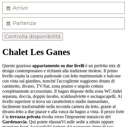
Controlla disponibilità
Chalet Les Ganes
Questo grazioso
appartamento su due livelli
è un perfetto mix di
design contemporaneo e richiami alla tradizione tirolese. Il primo
livello ospita la camera padronale con letto matrimoniale e balcone
con vista sul giardino, nonché l'accogliente soggiorno dotato di
caminetto, divano, TV/Sat, zona pranzo e angolo cottura
completamente accessoriato. Il bagno dispone della zona WC-bidet
separata, doccia, doppio lavabo, scaldasalviette e asciugacapelli. Al
livello superiore si trova un caratteristico studio mansardato,
facilmente trasformabile nella seconda camera da letto, grazie al
divano-letto a due piazze e alla vasca da bagno a vista. Il pezzo forte
è la
terrazza privata
rivolta verso l'imponente massiccio del
Gardenaccia
. Qui potete rilassarVi sulle sedie a sdraio oppure
mangiare fuori, lasciandoVi ispirare dai panorami alpini di rara