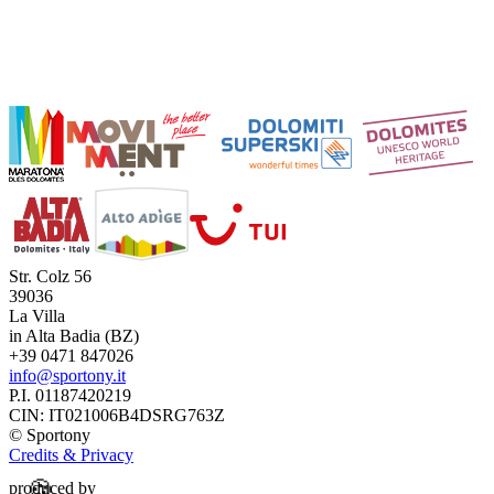
Str. Colz 56
39036
La Villa
in Alta Badia (BZ)
+39 0471 847026
info@sportony.it
P.I. 01187420219
CIN: IT021006B4DSRG763Z
©
Sportony
Credits & Privacy
🍪
produced by