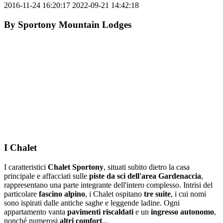
2016-11-24 16:20:17
2022-09-21 14:42:18
By
Sportony Mountain Lodges
I Chalet
I caratteristici
Chalet Sportony
, situati subito dietro la casa
principale e affacciati sulle
piste da sci dell'area Gardenaccia
,
rappresentano una parte integrante dell'intero complesso. Intrisi del
particolare
fascino alpino
, i Chalet ospitano
tre suite
, i cui nomi
sono ispirati dalle antiche saghe e leggende ladine. Ogni
appartamento vanta
pavimenti riscaldati
e un
ingresso autonomo
,
nonché numerosi
altri comfort
...